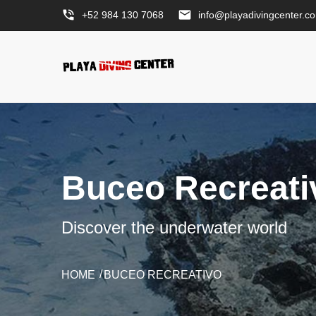
phone_in_talk
email
+52 984 130 7068
info@playadivingcenter.c
Buceo Recreati
Discover the underwater world
HOME
BUCEO RECREATIVO