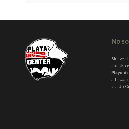
Noso
Bienveni
nuestro 
Playa d
a bucear 
isla de 