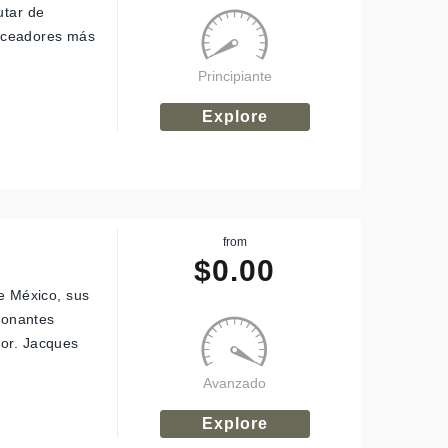
utar de
buceadores más
Principiante
Explore
from
$
0.00
de México, sus
sionantes
dor. Jacques
Avanzado
Explore