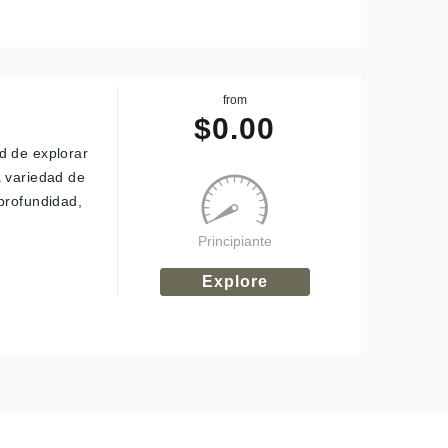
from
$
0.00
d de explorar
a variedad de
profundidad,
Principiante
Explore