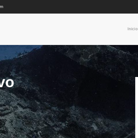
om
Inicio
vo