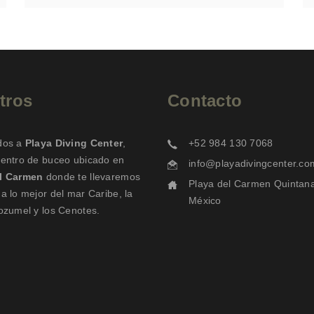
tros
Contacto
dos a
Playa Diving Center
,
+52 984 130 7068
centro de buceo ubicado en
info@playadivingcenter.co
el Carmen
donde te llevaremos
Playa del Carmen Quintana Roo
a lo mejor del mar Caribe, la
México
Cozumel y los Cenotes.